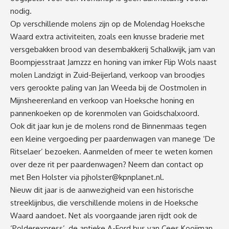
nodig.
Op verschillende molens zijn op de Molendag Hoeksche
Waard extra activiteiten, zoals een knusse braderie met
versgebakken brood van desembakkerij Schalkwijk, jam van
Boompjesstraat Jamzzz en honing van imker Flip Wols naast
molen Landzigt in Zuid-Beijerland, verkoop van broodjes
vers gerookte paling van Jan Weeda bij de Oostmolen in
Mijnsheerenland en verkoop van Hoeksche honing en
pannenkoeken op de korenmolen van Goidschalxoord.
Ook dit jaar kun je de molens rond de Binnenmaas tegen
een kleine vergoeding per paardenwagen van manege ‘De
Ritselaer’ bezoeken. Aanmelden of meer te weten komen
over deze rit per paardenwagen? Neem dan contact op
met Ben Holster via
pjholster@kpnplanet.nl
.
Nieuw dit jaar is de aanwezigheid van een historische
streeklijnbus, die verschillende molens in de Hoeksche
Waard aandoet. Net als voorgaande jaren rijdt ook de
‘Polderexpress’, de antieke A-Ford bus van Cees Kooijman