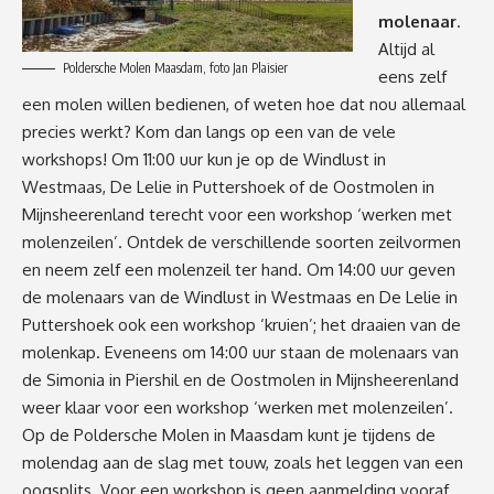
molenaar
.
Altijd al
Poldersche Molen Maasdam, foto Jan Plaisier
eens zelf
een molen willen bedienen, of weten hoe dat nou allemaal
precies werkt? Kom dan langs op een van de vele
workshops! Om 11:00 uur kun je op de Windlust in
Westmaas, De Lelie in Puttershoek of de Oostmolen in
Mijnsheerenland terecht voor een workshop ‘werken met
molenzeilen’. Ontdek de verschillende soorten zeilvormen
en neem zelf een molenzeil ter hand. Om 14:00 uur geven
de molenaars van de Windlust in Westmaas en De Lelie in
Puttershoek ook een workshop ‘kruien’; het draaien van de
molenkap. Eveneens om 14:00 uur staan de molenaars van
de Simonia in Piershil en de Oostmolen in Mijnsheerenland
weer klaar voor een workshop ‘werken met molenzeilen’.
Op de Poldersche Molen in Maasdam kunt je tijdens de
molendag aan de slag met touw, zoals het leggen van een
oogsplits. Voor een workshop is geen aanmelding vooraf