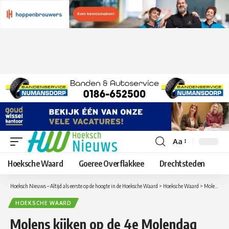
Aa
Lettergrootte
aanpassen
Hoeksche Waard
Goeree Overflakkee
Drechtsteden
Hoeksch Nieuws – Altijd als eerste op de hoogte in de Hoeksche Waard
>
Hoeksche Waard
>
Molens kijken op de 4e Molendag Hoeksche Waard
HOEKSCHE WAARD
Molens kijken op de 4e Molendag