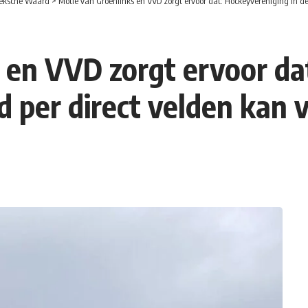
eksche Waard
>
Motie van Groenlinks en VVD zorgt ervoor dat: Hockeyvereniging in 
 en VVD zorgt ervoor da
 per direct velden kan 