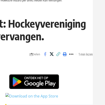
de Hoeksche Waard per direct velden kan vervangen.
t: Hockeyvereniging
vervangen.
1 min lezen
Delen