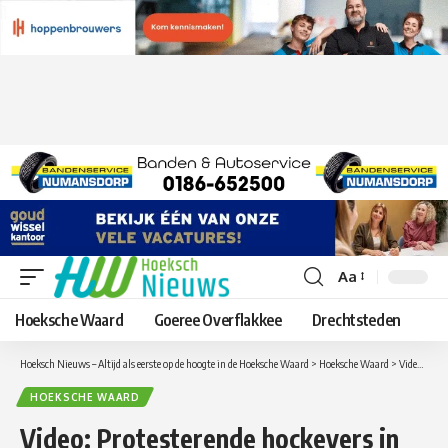
Aa
Lettergrootte
aanpassen
Hoeksche Waard
Goeree Overflakkee
Drechtsteden
Hoeksch Nieuws – Altijd als eerste op de hoogte in de Hoeksche Waard
>
Hoeksche Waard
>
Video: Protesterende hockeyers in gemeentehuis Oud-Beijerland
HOEKSCHE WAARD
Video: Protesterende hockeyers in