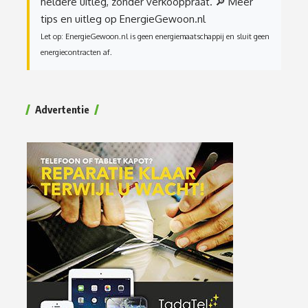
heldere uitleg, zonder verkooppraat.
🔎 Meer
tips en uitleg op EnergieGewoon.nl
Let op: EnergieGewoon.nl is geen energiemaatschappij en sluit geen
energiecontracten af.
Advertentie