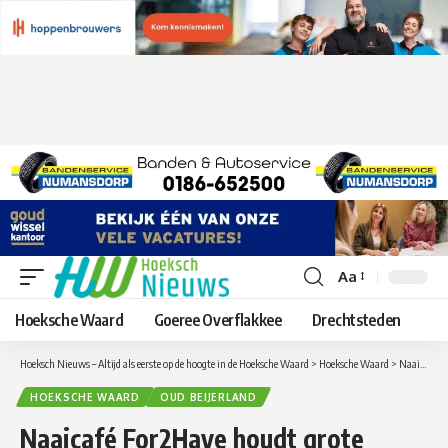
Aa
Lettergrootte
aanpassen
Hoeksche Waard
Goeree Overflakkee
Drechtsteden
Hoeksch Nieuws – Altijd als eerste op de hoogte in de Hoeksche Waard
>
Hoeksche Waard
>
Naaicafé For2Have houdt grote modeshow in Oud-Beijerland
HOEKSCHE WAARD
OUD BEIJERLAND
Naaicafé For2Have houdt grote