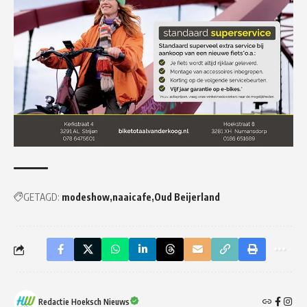
GETAGD:
modeshow
naaicafe
Oud Beijerland
Redactie Hoeksch Nieuws