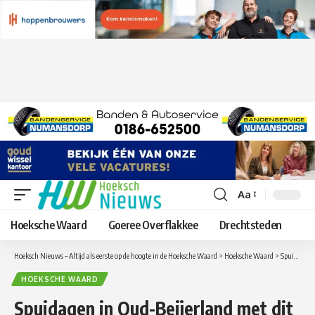
Aa
Lettergrootte
aanpassen
Hoeksche Waard
Goeree Overflakkee
Drechtsteden
Hoeksch Nieuws – Altijd als eerste op de hoogte in de Hoeksche Waard
>
Hoeksche Waard
>
Spuidagen in Oud-Beijerland met dit jaar voor het eerst gratis parkeren
HOEKSCHE WAARD
Spuidagen in Oud-Beijerland met dit