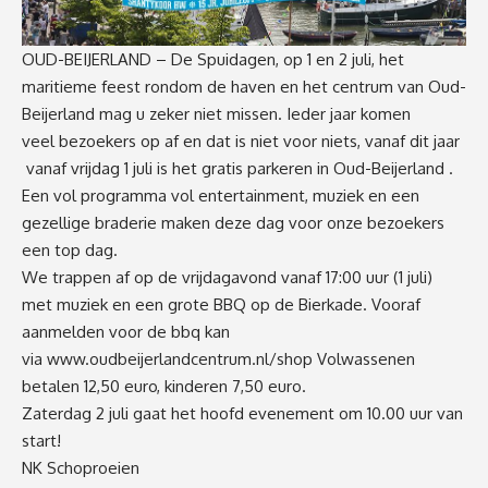
OUD-BEIJERLAND – De Spuidagen, op 1 en 2 juli, het
maritieme feest rondom de haven en het centrum van Oud-
Beijerland mag u zeker niet missen. Ieder jaar komen
veel bezoekers op af en dat is niet voor niets, vanaf dit jaar
vanaf vrijdag 1 juli is het gratis parkeren in Oud-Beijerland .
Een vol programma vol entertainment, muziek en een
gezellige braderie maken deze dag voor onze bezoekers
een top dag.
We trappen af op de vrijdagavond vanaf 17:00 uur (1 juli)
met muziek en een grote BBQ op de Bierkade. Vooraf
aanmelden voor de bbq kan
via
www.oudbeijerlandcentrum.n
l/shop
Volwassenen
betalen 12,50 euro, kinderen 7,50 euro.
Zaterdag 2 juli gaat het hoofd evenement om 10.00 uur van
start!
NK Schoproeien