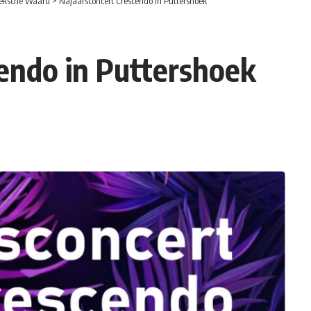
eksche Waard
>
Najaarsconcert Crescendo in Puttershoek
endo in Puttershoek