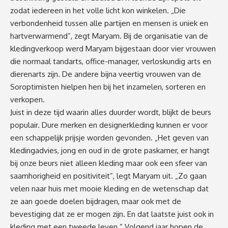
zodat iedereen in het volle licht kon winkelen. „Die
verbondenheid tussen alle partijen en mensen is uniek en
hartverwarmend”, zegt Maryam. Bij de organisatie van de
kledingverkoop werd Maryam bijgestaan door vier vrouwen
die normaal tandarts, office-manager, verloskundig arts en
dierenarts zijn. De andere bijna veertig vrouwen van de
Soroptimisten hielpen hen bij het inzamelen, sorteren en
verkopen.
Juist in deze tijd waarin alles duurder wordt, blijkt de beurs
populair. Dure merken en designerkleding kunnen er voor
een schappelijk prijsje worden gevonden. „Het geven van
kledingadvies, jong en oud in de grote paskamer, er hangt
bij onze beurs niet alleen kleding maar ook een sfeer van
saamhorigheid en positiviteit”, legt Maryam uit. „Zo gaan
velen naar huis met mooie kleding en de wetenschap dat
ze aan goede doelen bijdragen, maar ook met de
bevestiging dat ze er mogen zijn. En dat laatste juist ook in
kleding met een tweede leven.” Volgend jaar hopen de