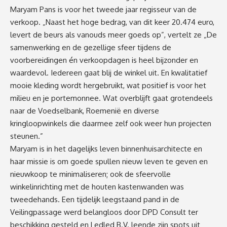
Maryam Pans is voor het tweede jaar regisseur van de
verkoop. „Naast het hoge bedrag, van dit keer 20.474 euro,
levert de beurs als vanouds meer goeds op”, vertelt ze „De
samenwerking en de gezellige sfeer tijdens de
voorbereidingen én verkoopdagen is heel bijzonder en
waardevol. Iedereen gaat blij de winkel uit. En kwalitatief
mooie kleding wordt hergebruikt, wat positief is voor het
milieu en je portemonnee. Wat overblijft gaat grotendeels
naar de Voedselbank, Roemenië en diverse
kringloopwinkels die daarmee zelf ook weer hun projecten
steunen.”
Maryam is in het dagelijks leven binnenhuisarchitecte en
haar missie is om goede spullen nieuw leven te geven en
nieuwkoop te minimaliseren; ook de sfeervolle
winkelinrichting met de houten kastenwanden was
tweedehands. Een tijdelijk leegstaand pand in de
Veilingpassage werd belangloos door DPD Consult ter
beschikking gesteld en Ledled B.V. leende zijn spots uit