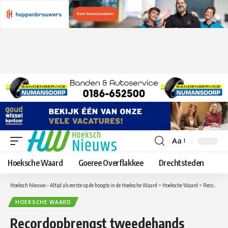
Aa
Lettergrootte
aanpassen
Hoeksche Waard
Goeree Overflakkee
Drechtsteden
Hoeksch Nieuws – Altijd als eerste op de hoogte in de Hoeksche Waard
>
Hoeksche Waard
>
Recordopbrengst tweedehands kledingbeurs voor goede doelen
HOEKSCHE WAARD
Recordopbrengst tweedehands