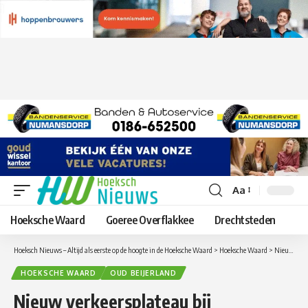
Aa
Lettergrootte
aanpassen
Hoeksche Waard
Goeree Overflakkee
Drechtsteden
Hoeksch Nieuws – Altijd als eerste op de hoogte in de Hoeksche Waard
>
Hoeksche Waard
>
Nieuw verkeersplateau bij oversteekplaats Zoomwijcklaan en Binnenpad in Oud-Beijerland
HOEKSCHE WAARD
OUD BEIJERLAND
Nieuw verkeersplateau bij