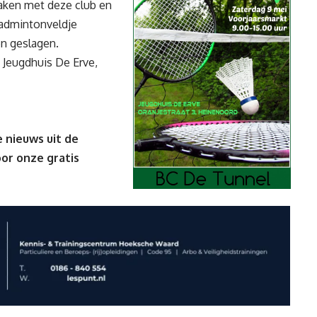
aken met deze club en
 badmintonveldje
n geslagen.
 Jeugdhuis De Erve,
 nieuws uit de
oor onze gratis