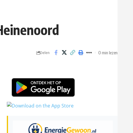
Heinenoord
0 min lezen
Delen