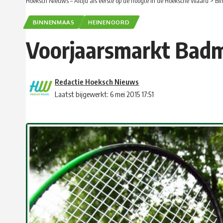
Hoeksch Nieuws – Altijd als eerste op de hoogte in de Hoeksche Waard
>
Bi
BINNENMAAS
HEINENOORD
Voorjaarsmarkt Badm
Redactie Hoeksch Nieuws
Laatst bijgewerkt: 6 mei 2015 17:51