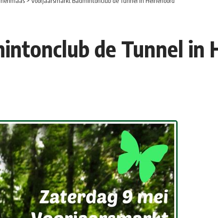
nnenmaas
>
Voorjaarsmarkt Badmintonclub de Tunnel in Heinenoord
intonclub de Tunnel in 