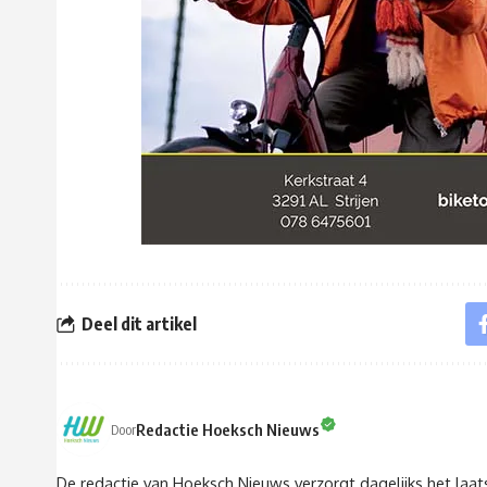
Deel dit artikel
Redactie Hoeksch Nieuws
Door
De redactie van Hoeksch Nieuws verzorgt dagelijks het laa