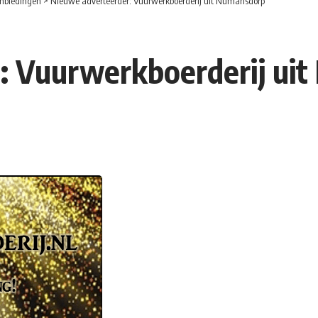
nbiedingen
>
Nieuwe adverteerder: Vuurwerkboerderij uit Numansdorp
: Vuurwerkboerderij ui