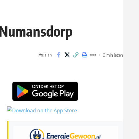
t Numansdorp
0 min lezen
Delen