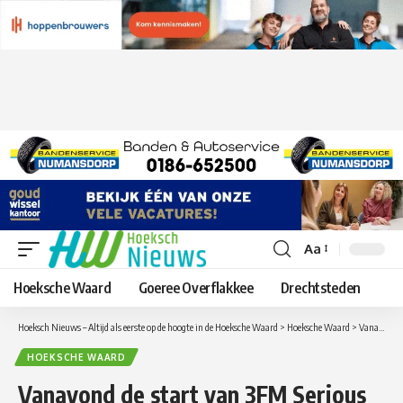
Aa
Lettergrootte
aanpassen
Hoeksche Waard
Goeree Overflakkee
Drechtsteden
Hoeksch Nieuws – Altijd als eerste op de hoogte in de Hoeksche Waard
>
Hoeksche Waard
>
Vanavond de start van 3FM Serious Request in Breda
HOEKSCHE WAARD
Vanavond de start van 3FM Serious