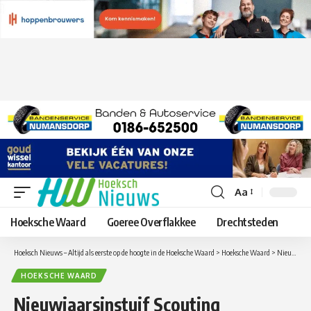
Aa
Lettergrootte
aanpassen
Hoeksche Waard
Goeree Overflakkee
Drechtsteden
Hoeksch Nieuws – Altijd als eerste op de hoogte in de Hoeksche Waard
>
Hoeksche Waard
>
Nieuwjaarsinstuif Scouting Driestromengroep in het teken van Ganzenbord
HOEKSCHE WAARD
Nieuwjaarsinstuif Scouting