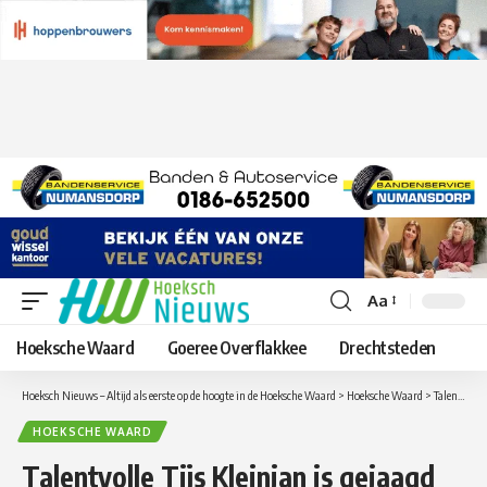
Aa
Lettergrootte
aanpassen
Hoeksche Waard
Goeree Overflakkee
Drechtsteden
Hoeksch Nieuws – Altijd als eerste op de hoogte in de Hoeksche Waard
>
Hoeksche Waard
>
Talentvolle Tijs Kleinjan is gejaagd door de wind
HOEKSCHE WAARD
Talentvolle Tijs Kleinjan is gejaagd