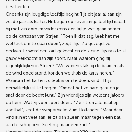
bescheiden.
Ondanks zijn jeugdige leeftijd begint Tijs dit jaar al aan zijn
zesde jaar als karter. Hij begon op zevenjarige leeftijd nadat
hij met zijn oom en vader eens een kijkje was gaan nemen
op de kartbaan van Strijen. “Toen ik dat zag, leek het me
wel leuk om te gaan doen”, zegt Tijs. Zo gezegd, zo
gedaan. Er werd een kart gekocht en de kleine Tijs raakte al
gauw verknocht aan zijn sport. Maar waarom ging hij
eigenlijk kijken in Strijen? “We wonen vlak bij de baan en als
de wind goed stond, konden we thuis de karts horen.”
Waarom het karten zo leuk is om te doen, vindt Thijs
gemakkelijk uit te leggen. “Omdat het zo hard gaat en je
snel door de bocht kunt.” Zijn vriendjes zijn weleens jaloers
op hem. Wat zij voor sport doen? “Ze zitten allemaal op
voetbal”, zegt de sympathieke Zuid-Hollander. “Maar daar
vind ik niet veel aan. Je zit dan alleen maar tegen een bal
aan te schoppen. Geef mij maar een kart!”
Komend jaar debuteert Tijs met een X30-kart in de