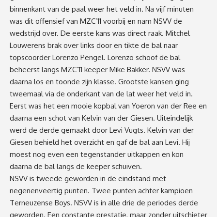
binnenkant van de paal weer het veld in. Na vijf minuten
was dit offensief van MZC’11 voorbij en nam NSVV de
wedstrijd over. De eerste kans was direct raak. Mitchel
Louwerens brak over links door en tikte de bal naar
topscoorder Lorenzo Pengel. Lorenzo schoof de bal
beheerst langs MZC’11 keeper Mike Bakker. NSVV was
daarna los en toonde zijn klasse. Grootste kansen ging
tweemaal via de onderkant van de lat weer het veld in.
Eerst was het een mooie kopbal van Yoeron van der Ree en
daarna een schot van Kelvin van der Giesen. Uiteindelijk
werd de derde gemaakt door Levi Vugts. Kelvin van der
Giesen behield het overzicht en gaf de bal aan Levi. Hij
moest nog even een tegenstander uitkappen en kon
daarna de bal langs de keeper schuiven.
NSVV is tweede geworden in de eindstand met
negenenveertig punten. Twee punten achter kampioen
Terneuzense Boys. NSVV is in alle drie de periodes derde
geworden. Een constante prestatie, maar zonder uitschieter