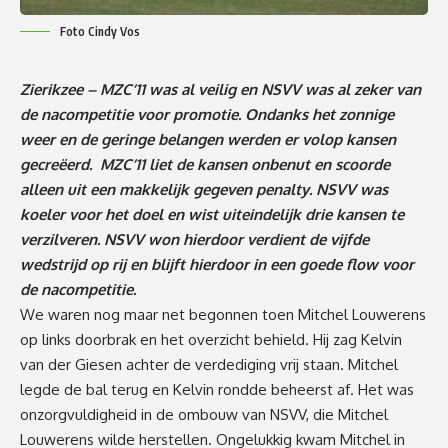
Foto Cindy Vos
Zierikzee – MZC’11 was al veilig en NSVV was al zeker van
de nacompetitie voor promotie. Ondanks het zonnige
weer en de geringe belangen werden er volop kansen
gecreëerd. MZC’11 liet de kansen onbenut en scoorde
alleen uit een makkelijk gegeven penalty. NSVV was
koeler voor het doel en wist uiteindelijk drie kansen te
verzilveren. NSVV won hierdoor verdient de vijfde
wedstrijd op rij en blijft hierdoor in een goede flow voor
de nacompetitie.
We waren nog maar net begonnen toen Mitchel Louwerens
op links doorbrak en het overzicht behield. Hij zag Kelvin
van der Giesen achter de verdediging vrij staan. Mitchel
legde de bal terug en Kelvin rondde beheerst af. Het was
onzorgvuldigheid in de ombouw van NSVV, die Mitchel
Louwerens wilde herstellen. Ongelukkig kwam Mitchel in