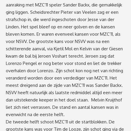
aanraking met MZC’11 speler Sander Backx, die gemakkelijk
ging liggen. Scheidsrechter Pieter van Veelen zag er een
strafschop in, die werd ingeschoten door Jesse van der
Linden. Het spel bleef op en neer golven en de kansen
bleven komen. Er waren evenveel kansen voor MZC’11, als
voor NSVV. De grootste kans voor NSVV was na een
schitterende aanval, via Kjetil Mol en Kelvin van der Giesen
kwam de bal bij Jeroen Voshart terecht. Jeroen zag dat
Lorenzo Pengel er nog beter voor stond en liet de trekker
overhalen door Lorenzo. Zijn schot kon nog net van richting
veranderd worden door een verdediger van MZC’11. Het
meest dreigend aan de zijde van MZC’11 was Sander Backx.
NSVV heeft natuurlijk als laatste redmiddel altijd een meer
dan uitstekende keeper in het doel staan. Melvin Kruijthof
liet zich niet verrassen. De stand en aantal kansen was in
evenwicht na de eerste helft.
De tweede helft schoot MZC’11 uit de startblokken. De
grootste kans was voor Tim de Looze, zijn schot ging via de