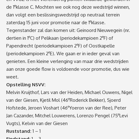
e
de 1
klasse C. Mochten we ook nog deze wedstrijd winnen,
dan volgt een beslissingswedstrijd op neutraal terrein
e
zaterdag 15 juni voor promotie naar de 1
klasse.
Tegenstander zal dan komen uit: Geinoord Nieuwegein (nr.
e
e
dertien in 1
C) of Pelikaan (periodekampioen 2
F) of
e
Papendrecht (periodekampioen 2
F) of Oostkapelle
e
(periodekampioen 2
E). We gaan er in ieder geval van
genieten. Een kleine verlenging van maar drie wedstrijden
aan onze goede flow is voldoende voor promotie, dus wie
weet.
Opstelling NSVV:
Melvin Kruijthof, Lars van der Heiden, Michael Ouwens, Nigel
e
van der Giesen, Kjetil Mol (46
Roderick Bekker), Sjoerd
e
Hofstede, Jeroen Voshart (46
Yoeron van der Ree), Peter
e
Jan Cazander, Mitchel Louwerens, Lorenzo Pengel (75
Levi
Vugts), Kelvin van der Giesen
Ruststand:
1 – 1
Eindstand:
1 – 3