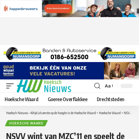
Aa
Lettergrootte
aanpassen
Hoeksche Waard
Goeree Overflakkee
Drechtsteden
Hoeksch Nieuws – Altijd als eerste op de hoogte in de Hoeksche Waard
>
Hoeksche Waard
>
NSVV wint van MZC’11 en speelt de eerste nacompetitie wedstrijd tegen Altena
HOEKSCHE WAARD
NSVV wint van MZC’11 en speelt de