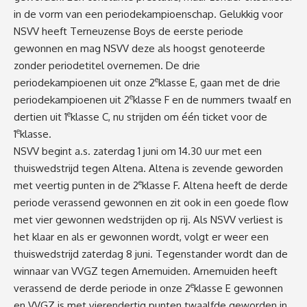
in de vorm van een periodekampioenschap. Gelukkig voor
NSVV heeft Terneuzense Boys de eerste periode
gewonnen en mag NSVV deze als hoogst genoteerde
zonder periodetitel overnemen. De drie
e
periodekampioenen uit onze 2
klasse E, gaan met de drie
e
periodekampioenen uit 2
klasse F en de nummers twaalf en
e
dertien uit 1
klasse C, nu strijden om één ticket voor de
e
1
klasse.
NSVV begint a.s. zaterdag 1 juni om 14.30 uur met een
thuiswedstrijd tegen Altena. Altena is zevende geworden
e
met veertig punten in de 2
klasse F. Altena heeft de derde
periode verassend gewonnen en zit ook in een goede flow
met vier gewonnen wedstrijden op rij. Als NSVV verliest is
het klaar en als er gewonnen wordt, volgt er weer een
thuiswedstrijd zaterdag 8 juni. Tegenstander wordt dan de
winnaar van VVGZ tegen Arnemuiden. Arnemuiden heeft
e
verassend de derde periode in onze 2
klasse E gewonnen
en VVGZ is met vierendertig punten twaalfde geworden in