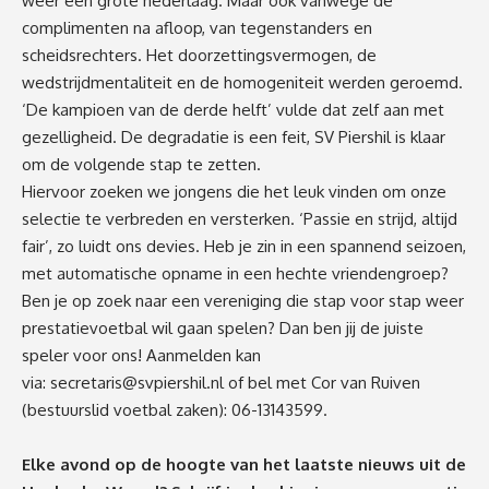
weer een grote nederlaag. Maar ook vanwege de
complimenten na afloop, van tegenstanders en
scheidsrechters. Het doorzettingsvermogen, de
wedstrijdmentaliteit en de homogeniteit werden geroemd.
‘De kampioen van de derde helft’ vulde dat zelf aan met
gezelligheid. De degradatie is een feit, SV Piershil is klaar
om de volgende stap te zetten.
Hiervoor zoeken we jongens die het leuk vinden om onze
selectie te verbreden en versterken. ‘Passie en strijd, altijd
fair’, zo luidt ons devies. Heb je zin in een spannend seizoen,
met automatische opname in een hechte vriendengroep?
Ben je op zoek naar een vereniging die stap voor stap weer
prestatievoetbal wil gaan spelen? Dan ben jij de juiste
speler voor ons! Aanmelden kan
via:
secretaris@svpiershil.nl
of bel met Cor van Ruiven
(bestuurslid voetbal zaken): 06-13143599.
Elke avond op de hoogte van het laatste nieuws uit de