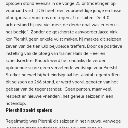
oplopen stond evenals in de vorige 25 ontmoetingen op
voorhand vast. ,,DJS heeft een voorbeeldige jonge en frisse
ploeg, ideaal voor ons om tegen af te sluiten. De 4-0
achterstand bij rust viel mee, de derde goal was er een uit
het boekje”. Zonder de geschorste aanvoerder Jacco Vink
kon Piershil geen enkele vuist maken, hij maakte dit seizoen
zeven van de tien luid bejubelde treffers. Door de positieve
instelling van de ploeg van trainer Hans de Heer en
scheidsrechter Khouch werd het ondanks de verder
oplopende score geen vervelende wedstrijd voor Piershil.
Sterker, hoewel bij het eindsignaal het aantal tegentreffers
dit seizoen op 266 stond, er werd vooral genoten van het
gebaar van de tegenstander. ‘Geen punten, maar veel
respect en nieuwe vrienden’, het gehele seizoen in een
notendop.
Piershil zoekt spelers
Regelmatig was Piershil dit seizoen in het nieuws, vanwege