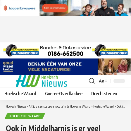
Aa
Lettergrootte
aanpassen
Hoeksche Waard
Goeree Overflakkee
Drechtsteden
Hoeksch Nieuws – Altijd als eerste op de hoogte in de Hoeksche Waard
>
Hoeksche Waard
>
Ook in Middelharnis is er veel respect voor Piershil, Selectie Piershil op zoek naar versterking
HOEKSCHE WAARD
Ook in Middelharnis is er veel