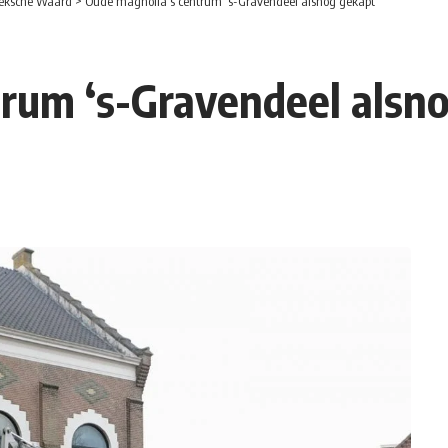
eksche Waard
>
Oude magnolia’s centrum ‘s-Gravendeel alsnog gekapt
rum ‘s-Gravendeel alsn