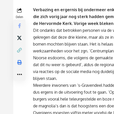
Verbazing en ergernis bij ondermeer e
die zich vorig jaar nog sterk hadden ge
Delen
de Hervormde Kerk. Vorige week
bleken 
Dit ondanks dat betrokken personen via d
gekregen dat deze drie kleine, maar als ze i
bomen mochten blijven staan. Het is helaas 
werkzaamheden voor het zgn. ‘Centrumplan’ in
Noorse esdoorns, die volgens de gemaakte a
dat dit nu weer is gebeurd’, aldus de region
via reacties op de sociale media nog duidel
blijven staan.
Meerdere inwoners van ‘s-Gravendeel hadden
dus ergens in de uitvoering fout te gaan. ‘Op
burgers vooral hele teleurgestelde en boz
de magnolia’s dan is dat hoogstens een do
Overigens moesten vijftig meter voorbij de