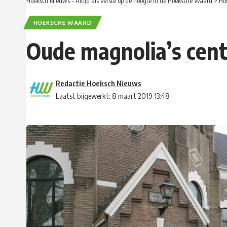
Hoeksch Nieuws – Altijd als eerste op de hoogte in de Hoeksche Waard
>
Ho
HOEKSCHE WAARD
Oude magnolia’s cent
Redactie Hoeksch Nieuws
Laatst bijgewerkt: 8 maart 2019 13:48