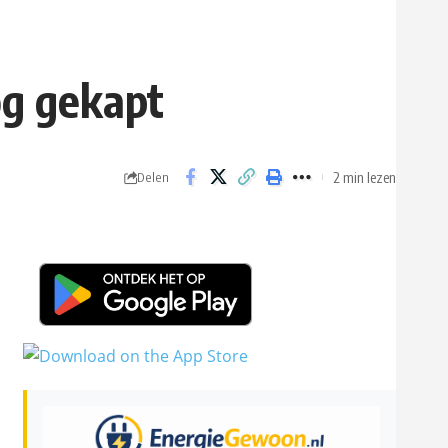
og gekapt
2 min lezen
Delen