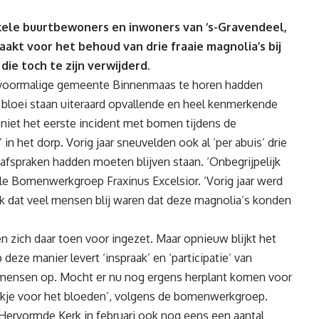
nkele buurtbewoners en inwoners
van ‘s-Gravendeel,
maakt voor het
behoud van drie fraaie magnolia’s bij
die toch te zijn verwijderd.
e voormalige gemeente Binnenmaas te horen hadden
n bloei staan uiteraard opvallende en heel kenmerkende
niet het eerste incident met bomen tijdens de
 het dorp. Vorig jaar sneuvelden ook al ‘per abuis’ drie
fspraken hadden moeten blijven staan. ‘Onbegrijpelijk
ale Bomenwerkgroep Fraxinus Excelsior. ‘Vorig jaar werd
ijk dat veel mensen blij waren dat deze magnolia’s konden
 zich daar toen voor ingezet. Maar opnieuw blijkt het
 deze manier levert ‘inspraak’ en ‘participatie’ van
e mensen op. Mocht er nu nog ergens herplant komen voor
ekje voor het bloeden’, volgens de bomenwerkgroep.
 Hervormde Kerk in februari ook nog eens een aantal