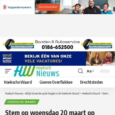
Aa
Lettergrootte
aanpassen
Hoeksche Waard
Goeree Overflakkee
Drechtsteden
Hoeksch Nieuws – Altijd als eerste op de hoogte in de Hoeksche Waard
>
Hoeksche Waard
>
Stem op woensdag 20 maart op Ruud Lammers Lokale Partijen Zuid-Holland Lijst 16.
HOEKSCHE WAARD
Stem op woensdag 20 maart op