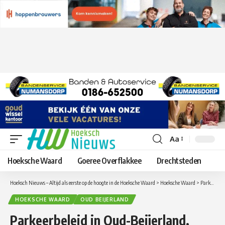
Aa
Lettergrootte
aanpassen
Hoeksche Waard
Goeree Overflakkee
Drechtsteden
Hoeksch Nieuws – Altijd als eerste op de hoogte in de Hoeksche Waard
>
Hoeksche Waard
>
Parkeerbeleid in Oud-Beijerland, Wat vindt u ervan?
HOEKSCHE WAARD
OUD BEIJERLAND
Parkeerbeleid in Oud-Beijerland,