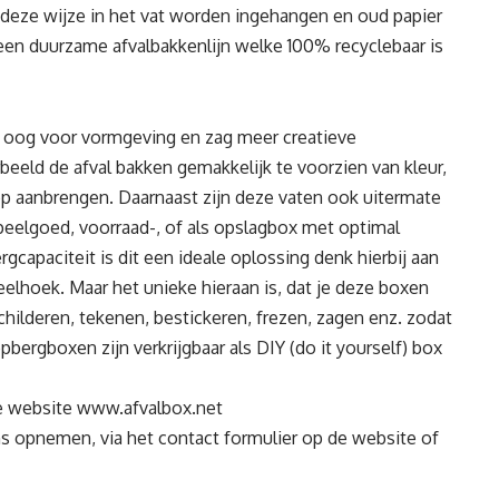
p deze wijze in het vat worden ingehangen en oud papier
een duurzame afvalbakkenlijn welke 100% recyclebaar is
ft oog voor vormgeving en zag meer creatieve
rbeeld de afval bakken gemakkelijk te voorzien van kleur,
op aanbrengen. Daarnaast zijn deze vaten ook uitermate
peelgoed, voorraad-, of als opslagbox met optimal
gcapaciteit is dit een ideale oplossing denk hierbij aan
eelhoek. Maar het unieke hieraan is, dat je deze boxen
childeren, tekenen, bestickeren, frezen, zagen enz. zodat
opbergboxen zijn verkrijgbaar als DIY (do it yourself) box
de website
www.afvalbox.net
s opnemen, via het contact formulier op de website of