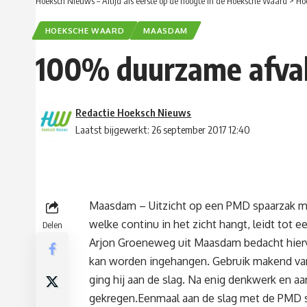
Hoeksch Nieuws – Altijd als eerste op de hoogte in de Hoeksche Waard
>
Ho
HOEKSCHE WAARD
MAASDAM
100% duurzame afvalb
Redactie Hoeksch Nieuws
Laatst bijgewerkt: 26 september 2017 12:40
Maasdam – Uitzicht op een PMD spaarzak m
welke continu in het zicht hangt, leidt tot 
Delen
Arjon Groeneweg uit Maasdam bedacht hier
kan worden ingehangen. Gebruik makend van
ging hij aan de slag. Na enig denkwerk en a
gekregen.Eenmaal aan de slag met de PMD s