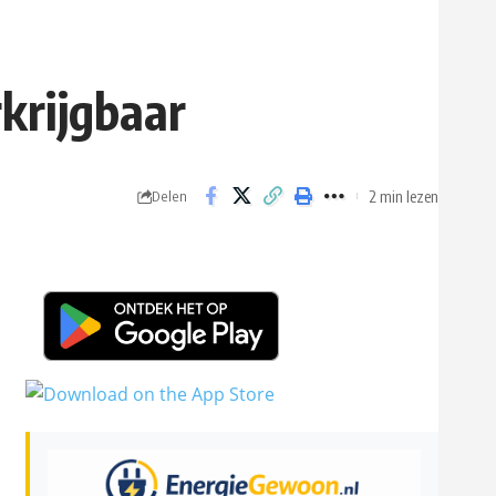
krijgbaar
2 min lezen
Delen