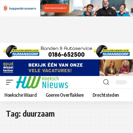
Hoeksche Waard
Goeree Overflakkee
Drechtsteden
Tag:
duurzaam