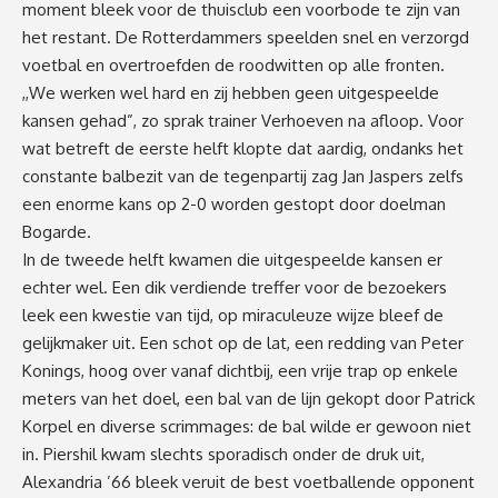
moment bleek voor de thuisclub een voorbode te zijn van
het restant. De Rotterdammers speelden snel en verzorgd
voetbal en overtroefden de roodwitten op alle fronten.
,,We werken wel hard en zij hebben geen uitgespeelde
kansen gehad”, zo sprak trainer Verhoeven na afloop. Voor
wat betreft de eerste helft klopte dat aardig, ondanks het
constante balbezit van de tegenpartij zag Jan Jaspers zelfs
een enorme kans op 2-0 worden gestopt door doelman
Bogarde.
In de tweede helft kwamen die uitgespeelde kansen er
echter wel. Een dik verdiende treffer voor de bezoekers
leek een kwestie van tijd, op miraculeuze wijze bleef de
gelijkmaker uit. Een schot op de lat, een redding van Peter
Konings, hoog over vanaf dichtbij, een vrije trap op enkele
meters van het doel, een bal van de lijn gekopt door Patrick
Korpel en diverse scrimmages: de bal wilde er gewoon niet
in. Piershil kwam slechts sporadisch onder de druk uit,
Alexandria ’66 bleek veruit de best voetballende opponent