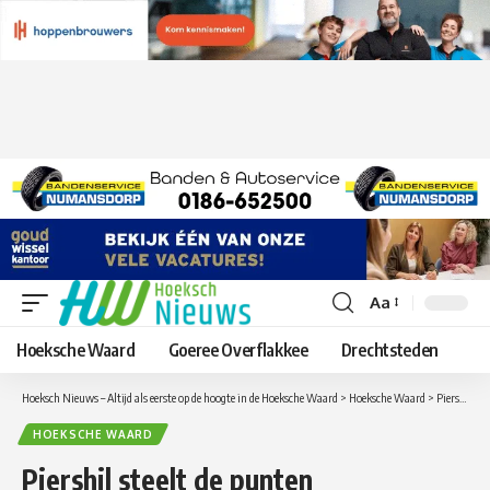
Aa
Lettergrootte
aanpassen
Hoeksche Waard
Goeree Overflakkee
Drechtsteden
Hoeksch Nieuws – Altijd als eerste op de hoogte in de Hoeksche Waard
>
Hoeksche Waard
>
Piershil steelt de punten
HOEKSCHE WAARD
Piershil steelt de punten