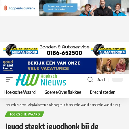
Aa
Lettergrootte
aanpassen
Hoeksche Waard
Goeree Overflakkee
Drechtsteden
Hoeksch Nieuws – Altijd als eerste op de hoogte in de Hoeksche Waard
>
Hoeksche Waard
>
Jeugd steekt jeugdhonk bij de Strijense Ijsbaan in brand
HOEKSCHE WAARD
Jeugd steekt jeugdhonk bij de