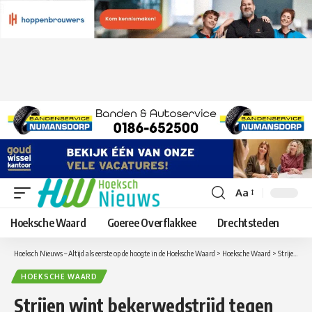
Aa
Lettergrootte
aanpassen
Hoeksche Waard
Goeree Overflakkee
Drechtsteden
Hoeksch Nieuws – Altijd als eerste op de hoogte in de Hoeksche Waard
>
Hoeksche Waard
>
Strijen wint bekerwedstrijd tegen hoofdklasser RVVH
HOEKSCHE WAARD
Strijen wint bekerwedstrijd tegen