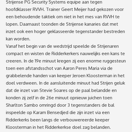
Strijense PG Security Systems equipe aan tegen
hoofdklasser RVVH. Trainer Geert Meijer had gekozen voor
een behoudende taktiek om niet in het mes van RVVH te
lopen. Daarnaast toonden de Strijense kanaries dat met
inzet ook een hoger geklasseerde tegenstander bestreden
kan worden.
Vanaf het begin van de wedstrijd speelde de Strijenaren
compact en wisten de Ridderkerkers nauwelijks een kans te
creeren. In de 19e minuut kregen zij een enorme ruggesteun
toen een afstandsschot van Aaron Peres Maria via de
grabbelende handen van keeper Jeroen Kloosterman in het
doel verdween. In de aansluitende minuut had Strijen geluk
dat de inzet van Stevie Soares op de paal belandde en
konden zij zelf in de 26e minuut opnieuw juichen toen
Sharlton Sambo omringd door 3 tegenstanders de bal
inspeelde op Karam Bensedjed die zijn inzet via een
Ridderkerks been langs de verbouwereerde keeper
Kloosterman in het Ridderkerkse doel zag belanden.