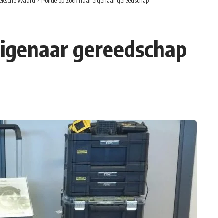
eksche Waard
>
Politie op zoek naar eigenaar gereedschap
 eigenaar gereedschap