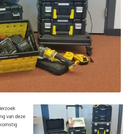
derzoek
ing van deze
fkomstig