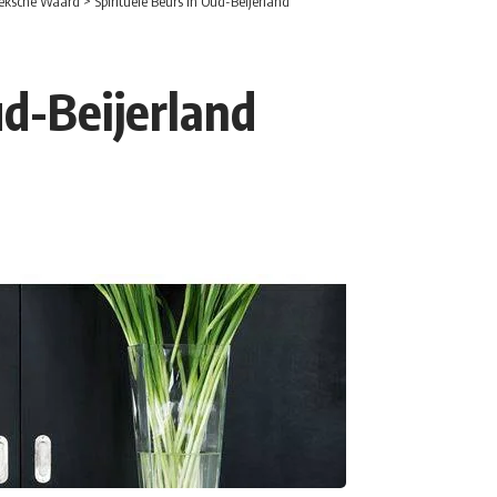
eksche Waard
>
Spirituele Beurs in Oud-Beijerland
ud-Beijerland