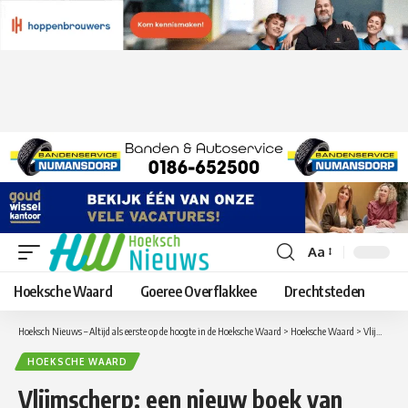
Aa
Lettergrootte
aanpassen
Hoeksche Waard
Goeree Overflakkee
Drechtsteden
Hoeksch Nieuws – Altijd als eerste op de hoogte in de Hoeksche Waard
>
Hoeksche Waard
>
Vlijmscherp: een nieuw boek van Marco van ’t Woudt
HOEKSCHE WAARD
Vlijmscherp: een nieuw boek van