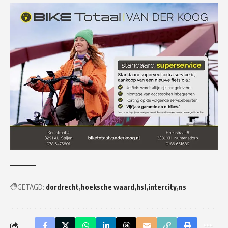
GETAGD:
dordrecht
hoeksche waard
hsl
intercity
ns