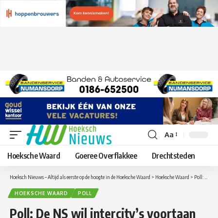
Aa
Lettergrootte
aanpassen
Hoeksche Waard
Goeree Overflakkee
Drechtsteden
Hoeksch Nieuws – Altijd als eerste op de hoogte in de Hoeksche Waard
>
Hoeksche Waard
>
Poll: De NS wil intercity’s voortaan niet meer in Dordrecht laten stoppen, maar over de hogesnelheidslijn door de Hoeksche Waard laten gaan is een
HOEKSCHE WAARD
POLL
Poll: De NS wil intercity’s voortaan