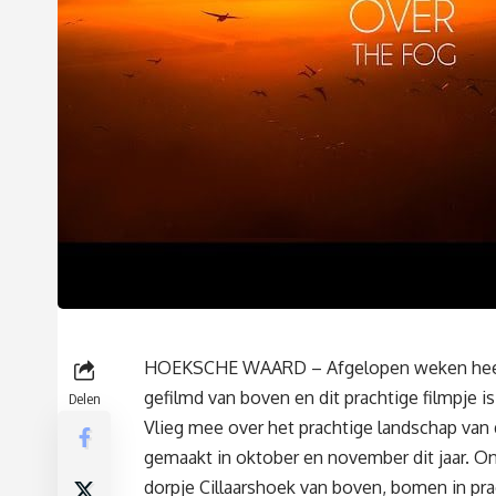
HOEKSCHE WAARD – Afgelopen weken heeft
gefilmd van boven en dit prachtige filmpje is
Delen
Vlieg mee over het prachtige landschap van
gemaakt in oktober en november dit jaar. On
dorpje Cillaarshoek van boven, bomen in pra