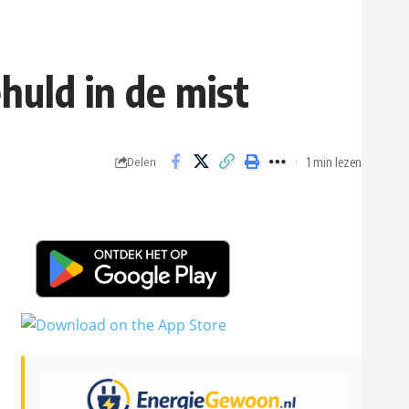
uld in de mist
1 min lezen
Delen