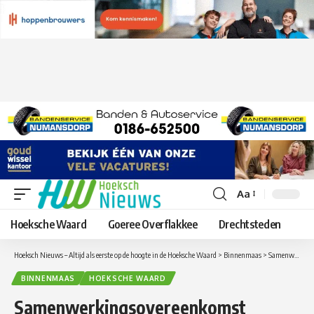
Aa
Lettergrootte
aanpassen
Hoeksche Waard
Goeree Overflakkee
Drechtsteden
Hoeksch Nieuws – Altijd als eerste op de hoogte in de Hoeksche Waard
>
Binnenmaas
>
Samenwerkingsovereenkomst Binnenmaas en Jongeren op Gezond Gewicht (JOGG) getekend
BINNENMAAS
HOEKSCHE WAARD
Samenwerkingsovereenkomst