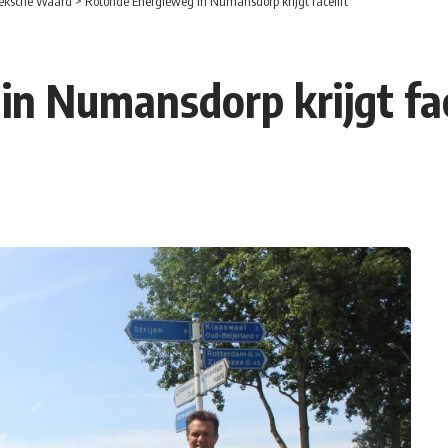
eksche Waard
>
Rotonde Energieweg in Numansdorp krijgt facelift
n Numansdorp krijgt fac