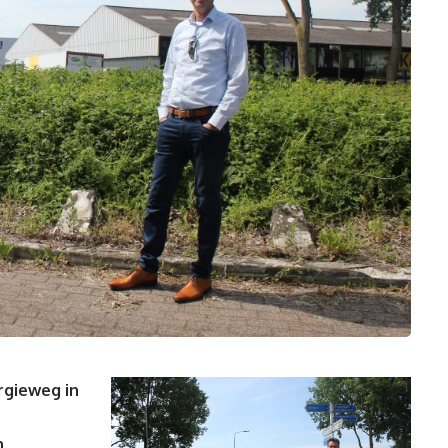
gieweg in
n