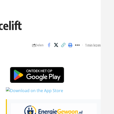
elift
1 min lezen
Delen