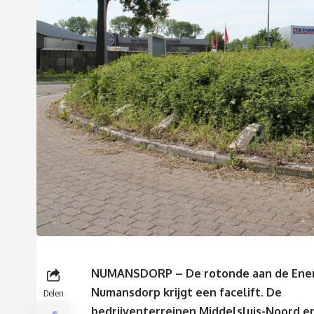
NUMANSDORP – De rotonde aan de Ener
Numansdorp krijgt een facelift. De
Delen
bedrijventerreinen Middelsluis-Noord e