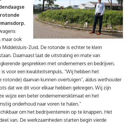
edendaagse
 rotonde
Numansdorp.
twagens
, maar ook
n Middelsluis-Zuid. De rotonde is echter te klein
aan. Daarnaast laat de uitstraling en mate van
erugkerende gesprekken met ondernemers en bedrijven.
 is voor een kwaliteitsimpuls. “Wij hebben het
e rotonde) daarvan kunnen overtuigen”, aldus wethouder
rots dat we dit voor elkaar hebben gekregen. Wij zijn
eze wijze een beter ondernemersklimaat en het
stig onderhoud naar voren te halen.”
chikbaar om het bedrijventerrein op te knappen. Het
rdeel van. De werkzaamheden starten begin vierde