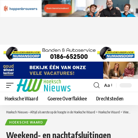
Aa
Lettergrootte
aanpassen
Hoeksche Waard
Goeree Overflakkee
Drechtsteden
Hoeksch Nieuws – Altijd als eerste op de hoogte in de Hoeksche Waard
>
Hoeksche Waard
>
Weekend- en nachtafsluitingen Heinenoordtunnel ( A29 ) beginnen dit weekend, Kiltunnel tijdens werkzaamheden tolvrij
HOEKSCHE WAARD
Weekend- en nachtafsluitingen