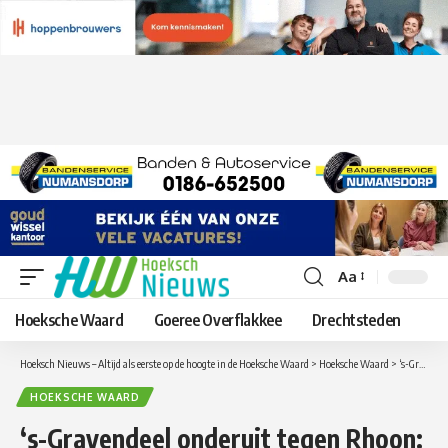
Aa
Lettergrootte
aanpassen
Hoeksche Waard
Goeree Overflakkee
Drechtsteden
Hoeksch Nieuws – Altijd als eerste op de hoogte in de Hoeksche Waard
>
Hoeksche Waard
>
‘s-Gravendeel onderuit tegen Rhoon: Bij ’s-Gravendeel heerste het gevoel dat de scheidsrechter de Mik het op de bezoekers gemunt had
HOEKSCHE WAARD
‘s-Gravendeel onderuit tegen Rhoon: