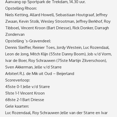
Aanvang op Sportpark de Trekdam, 14.30 uur.
Opstelling Rhoon:
Niels Ketting, Allard Howell, Sebastiaan Houtgraaf, Jeffrey
Zwaan, Kevin Stolk, Wesley Strootman, Jeffrey Berkhof, Roy
Tibboel, Vincent Kroon (Bart Driesse), Rick Donker, Darragh
Zondervan
Opstelling ’s-Gravendeel:
Dennis Sleiffer, Reinier Toes, Jordy Westein, Luc Rozendaal,
Leon de Jong, Mitch Klijn (55ste Danny Boom), Job v/d Vorm,
Ivar de Boer, Roy Schrauwen (75ste Martijn Zilverschoon),
Sven Akkerman, Jelle v/d Starre
Arbiterl R.J. de Mik uit Oud – Beijerland
Scoreverloop:
45ste 0-1 Jelle v/d Starre
51ste 1-1 Vincent Kroon
68ste 2-1 Bart Driesse
Gele kaarten:
Luc Rozendaal, Roy Schrauwen Jelle van der Starre en Ivar