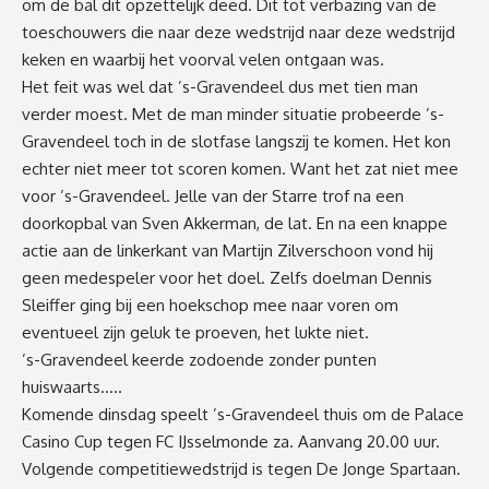
om de bal dit opzettelijk deed. Dit tot verbazing van de
toeschouwers die naar deze wedstrijd naar deze wedstrijd
keken en waarbij het voorval velen ontgaan was.
Het feit was wel dat ’s-Gravendeel dus met tien man
verder moest. Met de man minder situatie probeerde ’s-
Gravendeel toch in de slotfase langszij te komen. Het kon
echter niet meer tot scoren komen. Want het zat niet mee
voor ’s-Gravendeel. Jelle van der Starre trof na een
doorkopbal van Sven Akkerman, de lat. En na een knappe
actie aan de linkerkant van Martijn Zilverschoon vond hij
geen medespeler voor het doel. Zelfs doelman Dennis
Sleiffer ging bij een hoekschop mee naar voren om
eventueel zijn geluk te proeven, het lukte niet.
’s-Gravendeel keerde zodoende zonder punten
huiswaarts…..
Komende dinsdag speelt ’s-Gravendeel thuis om de Palace
Casino Cup tegen FC IJsselmonde za. Aanvang 20.00 uur.
Volgende competitiewedstrijd is tegen De Jonge Spartaan.