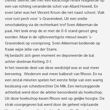
Dennis Sleiffer, die met een katachtige reflex reageerde op
een van richting veranderde schot van Allard Howell. En
even later was het Vincent Kroon die net naast schoot. Vlak
voor rust pech voor ’s-Gravendeel. Uit een snelle
omschakeling via de rechterkant trof Sven Akkerman de
paal. Het leek erop de er met de 0-0 stand gerust ging
worden. Maar in de vijfenveertigste minuut kwam ’s-
Gravendeel op voorsprong. Sven Akkerman bediende op
fraaie wijze Jelle van der Starre.
Hij bedacht zich geen moment en deponeerde de bal
achter doelman Ketting, 0-1.
In het tweede deel van deze wedstrijd was er wat meer
beroering. Wederom wat meer balbezit van Rhoon. En na
een zestal minuten spelen het eerste feitje van een warrig
beslissing van scheidsrechter De Mik. Een nietszeggende
achterbal werd door de arbiter beoordeeld als hoekschop.
Uit deze hoekschop kwam Rhoon wel op gelijke hoogte. De
strak voorgegeven bal werd door de geheel vrijstaande