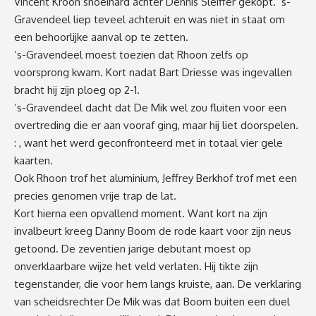
Vincent Kroon snoeihard achter Dennis Sleiffer gekopt. ’s-
Gravendeel liep teveel achteruit en was niet in staat om
een behoorlijke aanval op te zetten.
’s-Gravendeel moest toezien dat Rhoon zelfs op
voorsprong kwam. Kort nadat Bart Driesse was ingevallen
bracht hij zijn ploeg op 2-1.
’s-Gravendeel dacht dat De Mik wel zou fluiten voor een
overtreding die er aan vooraf ging, maar hij liet doorspelen.
: , want het werd geconfronteerd met in totaal vier gele
kaarten.
Ook Rhoon trof het aluminium, Jeffrey Berkhof trof met een
precies genomen vrije trap de lat.
Kort hierna een opvallend moment. Want kort na zijn
invalbeurt kreeg Danny Boom de rode kaart voor zijn neus
getoond. De zeventien jarige debutant moest op
onverklaarbare wijze het veld verlaten. Hij tikte zijn
tegenstander, die voor hem langs kruiste, aan. De verklaring
van scheidsrechter De Mik was dat Boom buiten een duel