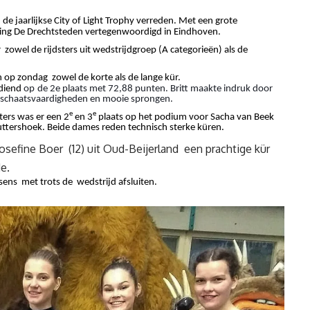
e jaarlijkse City of Light Trophy verreden. Met een grote
ging De Drechtsteden vertegenwoordigd in Eindhoven.
zowel de rijdsters uit wedstrijdgroep (A categorieën) als de
 op zondag zowel de korte als de lange kür.
rdiend
op
de 2e plaats met 72,88 punten. Britt maakte indruk door
nde schaatsvaardigheden en mooie sprongen.
e
e
ters was er een 2
en 3
plaats op het podium voor Sacha van Beek
ttershoek. Beide dames reden technisch sterke küren.
osefine Boer (12) uit Oud-Beijerland een prachtige kür
e.
ens met trots de wedstrijd afsluiten.