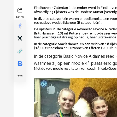
Eindhoven – Zaterdag 1 december werd in Eindhoven d
afvaardiging rijdsters was de Dordtse
Kunstrijvereni
Delen
In diverse categorieën waren er podiumplaatsen voor 
recreatieve wedstrijdgroep (B categorieën) .
De rijdsters in de categorie Advanced Novice A reden
Britt Harmsen (13) uit Puttershoek eindigde zeer ve
haar prachtige uitstraling op het ijs, haar uitsteke
In de categorie Maxís dames en een veld van 18 rijds
(18) uit Maasdam en Suzanne van Efferen (20) uit Pu
In de categorie Basic Novice A dames reed J
e
waarmee zij op een mooie 4
plaats eindigd
Met de vele mooie resultaten kon coach Nicole Gooss