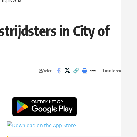
t Trophy 2018
ijdsters in City of
1 min lezen
Delen