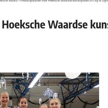
eksche Waard
>
Podiumplaatsen voor Hoeksche Waardse kunstrijdsters in City of Ligh
Hoeksche Waardse kunstr