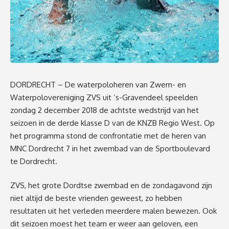
DORDRECHT
–
De waterpoloheren van Zwem- en
Waterpolovereniging ZVS uit ’s-Grav
endeel speelden
zondag 2 december
2018
de achtste
wedstrij
d
v
an het
seizoen
in
de
de
rde
klasse
D
van de KNZB Regio West. Op
het programma stond
de
confrontatie met
de heren van
M
NC Dordrecht
7
in het
zwembad van de Sportboulevard
te Dordrecht
.
ZVS,
het
grote
Dordtse zwembad en d
e zondagavond
zijn
niet altijd de be
ste vrienden geweest, zo hebben
resultaten uit het
verl
eden meerdere mal
en bewezen.
Ook
dit
seizoen moest het team er weer aan geloven, een