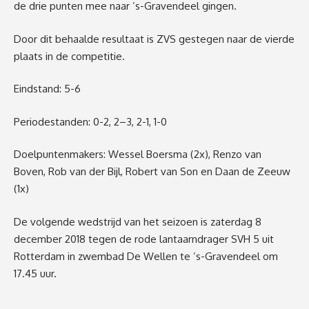
de drie punten mee naar
’
s-Gravendee
l g
ingen.
Door
dit behaalde resultaat
is ZVS gestegen naar de vierde
plaats
in de competitie.
Eindstand:
5-6
Periodestanden:
0-2,
2
–
3
,
2
-1, 1-0
Doe
lpuntenmakers:
Wessel Boersma
(2x),
Renz
o van
Boven, Rob van der
Bijl
, Robert van Son en Daan de
Zeeuw
(1x)
De volgende wedstrijd van het seizoen is
za
terdag 8
december
2018
tegen de rode lantaarn
dra
ger
SVH
5 uit
Rotterdam in zwembad De Wellen te
’
s-Gravendeel
om
17.45
uur.