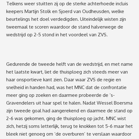
Telkens weer stuitten zij
op de
sterke achterhoede
incluis
keepers Martijn
Sto
lk en Sjoer
d van Oudheus
den,
welke
beurtelings
het doel verdedig
d
en.
U
iteindelijk
wisten zijn
twee
maal
te scoren
waardoor de stand halverwege
de
wedstrijd op 2-5
stond
in het voordeel van ZVS
.
Gedurende de
tweede helft van
de wedstrijd, en met
name
het laatste kwart,
liet de th
uisploeg zich
steeds meer van
haar onsportieve kant zien.
Daar waar ZVS
de regi
e
en
snelheid in handen had,
was het
MNC dat
de confrontatie
meer ging op zoeken en daarmee
probeerde de
’
s-
Gravendelers
uit haar spel te halen.
Nadat Wessel Boersma
zijn tweede
goal had aangerekend
en daarmee de stand op
2-6 was gekomen
,
ging de thuisploeg
op jacht
.
MNC wist
zic
h, hetzij soms let
terlijk,
terug te knokken tot 5-6
maar
het
bleek niet genoeg
om
‘
de overburen
’
te
verslaan waardoor