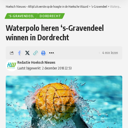
Hoeksch Nieuws – Altijd als eerste op de hoogte in de Hoeksche Waard
>
’s-Gravendeel
>
Waterpolo heren ‘s-Gravendeel winnen in Dordrecht
’S-GRAVENDEEL
DORDRECHT
Waterpolo heren ‘s-Gravendeel
winnen in Dordrecht
4 min lezen
Redactie Hoeksch Nieuws
Laatst bijgewerkt: 2 december 2018 22:53