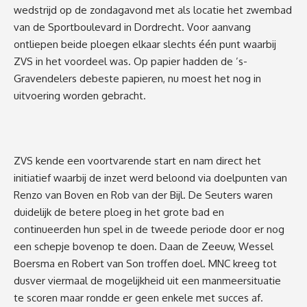
wedstrijd op
de
zondagavond
met
als
locatie het zwembad
van de Sportboulevard in Dordrecht.
Voor aanvang
ontliepen b
eide ploegen elkaar slechts één punt waarbij
ZVS
in het voordeel was. Op pap
ier
had
den de
’
s-
Gravendelers
de
beste papieren, nu moest het nog in
uitvoering worden gebracht.
ZVS kende een voortvarende s
tart en nam
direct het
initiatief
waarbij de i
nzet wer
d beloond
via doelpunten van
Renzo van B
oven en Rob van der Bijl.
De Seuters waren
duidelijk de b
etere ploeg in het
grote bad en
continueerden hun spel
in de tweede
periode door er nog
een
schepje bovenop te doen. Daan de Zeeuw, Wessel
Boersma
en Robert van Son
troffen doel.
MNC
kreeg tot
dusver vier
maal de mogelijkheid uit een manmeer
situati
e
te scoren maar
rondde er geen enkele met succes af.