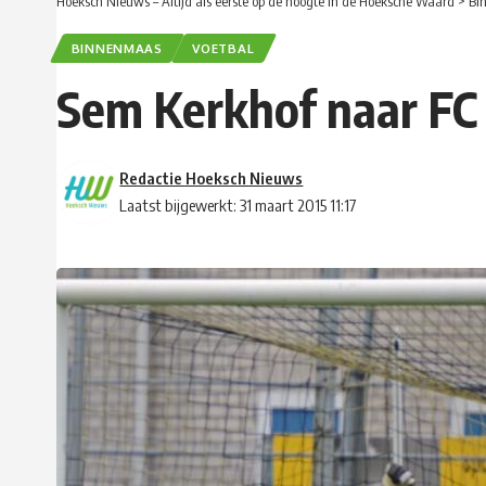
Hoeksch Nieuws – Altijd als eerste op de hoogte in de Hoeksche Waard
>
Bi
BINNENMAAS
VOETBAL
Sem Kerkhof naar F
Redactie Hoeksch Nieuws
Laatst bijgewerkt: 31 maart 2015 11:17