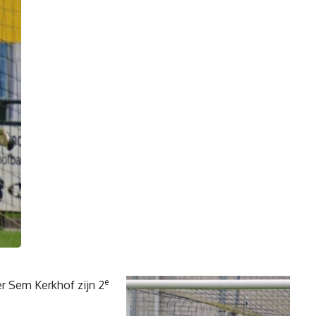
e
r Sem Kerkhof zijn 2
.