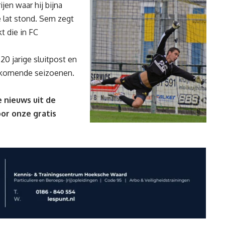
jen waar hij bijna
e lat stond. Sem zegt
t die in FC
20 jarige sluitpost en
e komende seizoenen.
 nieuws uit de
oor onze gratis