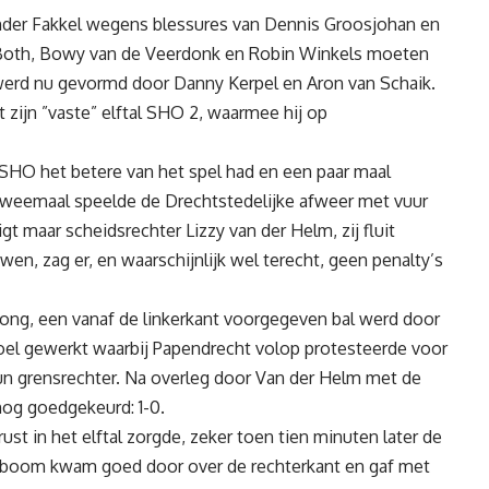
der Fakkel wegens blessures van Dennis Groosjohan en
st Both, Bowy van de Veerdonk en Robin Winkels moeten
werd nu gevormd door Danny Kerpel en Aron van Schaik.
zijn ”vaste” elftal SHO 2, waarmee hij op
 SHO het betere van het spel had en een paar maal
 Tweemaal speelde de Drechtstedelijke afweer met vuur
gt maar scheidsrechter Lizzy van der Helm, zij fluit
en, zag er, en waarschijnlijk wel terecht, geen penalty’s
ng, een vanaf de linkerkant voorgegeven bal werd door
 doel gewerkt waarbij Papendrecht volop protesteerde voor
un grensrechter. Na overleg door Van der Helm met de
nog goedgekeurd: 1-0.
st in het elftal zorgde, zeker toen tien minuten later de
nboom kwam goed door over de rechterkant en gaf met