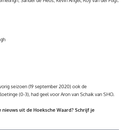
melingh; Sander de Heus, Kevin Angel, Roy van der Pligt.
ngh
t vorig seizoen (19 september 2020) ook de
oetinge (0-3), had geel voor Aron van Schaik van SHO.
 nieuws uit de Hoeksche Waard? Schrijf je