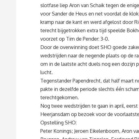
slotfase liep Aron van Schaik tegen de enig
voor Sander de Heus en net voordat de klo
kramp naar de kant en werd afgelost door R
terecht bijgetrokken extra tijd speelde Bok
voorzet op Tim de Pender: 3-0.
Door de overwinning doet SHO goede zaken 
wedstrijden naar de negende plaats op de ra
om in de laatste acht duels nog een dozijn pu
lucht.
Tegenstander Papendrecht, dat half maart n
pakte in dezelfde periode slechts één schame
terechtgekomen.
Nog twee wedstrijden te gaan in april, eer
Heerjansdam op bezoek voor de voorlaatste 
Opstelling SHO:
Peter Konings; Jeroen Eikelenboom, Aron va