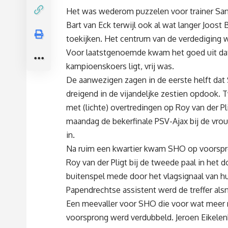
Het was wederom puzzelen voor trainer San
Bart van Eck terwijl ook al wat langer Joo
toekijken. Het centrum van de verdediging 
Voor laatstgenoemde kwam het goed uit dat 
kampioenskoers ligt, vrij was.
De aanwezigen zagen in de eerste helft dat
dreigend in de vijandeljke zestien opdook.
met (lichte) overtredingen op Roy van der Pli
maandag de bekerfinale PSV-Ajax bij de vrouw
in.
Na ruim een kwartier kwam SHO op voorspro
Roy van der Pligt bij de tweede paal in het
buitenspel mede door het vlagsignaal van h
Papendrechtse assistent werd de treffer als
Een meevaller voor SHO die voor wat meer ru
voorsprong werd verdubbeld. Jeroen Eikele