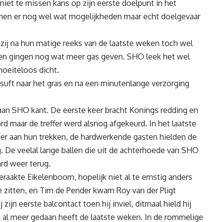
iet te missen kans op zijn eerste doelpunt in het
amen er nog wel wat mogelijkheden maar echt doelgevaar
 zij na hun matige reeks van de laatste weken toch wel
en gingen nog wat meer gas geven. SHO leek het wel
moeiteloos dicht.
suft naar het gras en na een minutenlange verzorging
 aan SHO kant. De eerste keer bracht Konings redding en
d maar de treffer werd alsnog afgekeurd. In het laatste
r aan hun trekken, de hardwerkende gasten hielden de
. De veelal lange ballen die uit de achterhoede van SHO
d weer terug.
raakte Eikelenboom, hopelijk niet al te ernstig anders
e zitten, en Tim de Pender kwam Roy van der Pligt
ijn eerste balcontact toen hij inviel, ditmaal hield hij
hij al meer gedaan heeft de laatste weken. In de rommelige