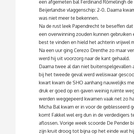
een afgemeten bal Ferdinand Römelingh de n
Beijerlandse vlaggenschip: 2-0. Daarna kw
was niet meer te bekennen.
Na de rust leek Papendrecht te beseffen dat
een overwinning zouden kunnen gebruiken 
best te vinden en hield het achterin vrijwel 
Na een uur ging Cerezo Drenthe zo maar ver
werd hij uit voorzorg naar de kant gehaald.
Daarna twee al dan niet buitenspelgevallen
bij het tweede geval werd weliswaar gescoor
kwart kwam de SHO aanhang nauwelijks mee
druk er goed op en gaven weinig ruimte weg
werden weggepeerd kwamen vaak net zo har
Micha Bal kwam er in voor de geblesseerd ge
komt Fakkel wel erg dun in de verdedigers t
aflossen. Vorige week scoorde De Pender bij z
zijn kruit droog tot bijna op het einde wat 