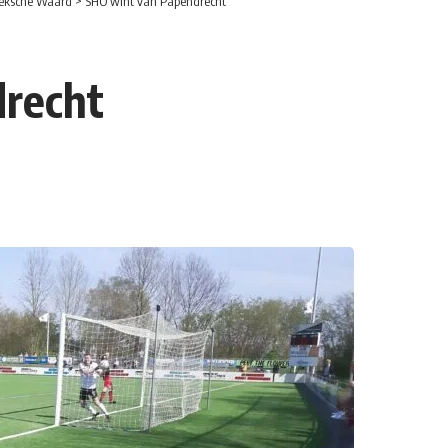
eksche Waard
>
SHO wint van Papendrecht
recht