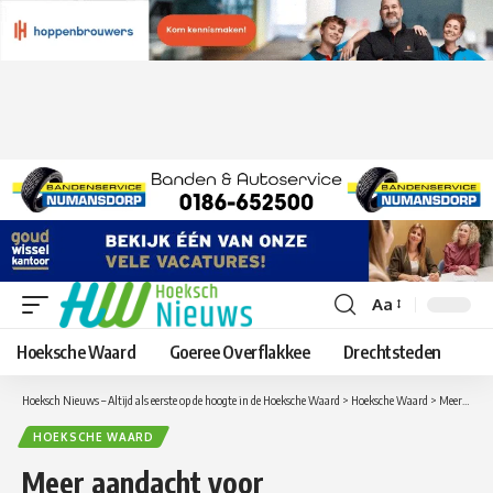
Aa
Lettergrootte
aanpassen
Hoeksche Waard
Goeree Overflakkee
Drechtsteden
Hoeksch Nieuws – Altijd als eerste op de hoogte in de Hoeksche Waard
>
Hoeksche Waard
>
Meer aandacht voor natuurvriendelijk bermbeheer
HOEKSCHE WAARD
Meer aandacht voor