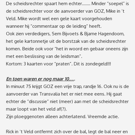
De scheidsrechter spaart hem echter……. Minder “soepel” is
de scheidsrechter voor de aanvoerder van GOZ, Mike in ‘t
Veld. Mike wordt wel een gele kaart voorgehouden
wanneer hij “commentaar op de leiding” heeft.
Ook zien verdedigers, Sem Bijvoets & Bjarne Hagendoorn,
het gele kartonnetje uit de borstzak van de scheidsrechter
komen. Beide ook voor “het in woord en gebaar oneens zijn
met een beslissing van de leidsman”.
Kortom: 3 kaarten voor “praten”. Dit is zondegeld!!!
En toen waren er nog maar 10….
.
In minuut 75 krijgt GOZ een vrije trap, randje 16. Ook nu is de
aanvoerder van Transvalia het er niet mee eens. Hij gaat
echter de “discussie” niet (meer) aan met de scheidsrechter
maar loopt van het veld af(?).
Zijn ploeggenoten alleen achterlatend. Vreemde actie.
Rick in ‘t Veld ontfermt zich over de bal, legt de bal neer en