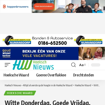
Aa
Lettergrootte
aanpassen
Hoeksche Waard
Goeree Overflakkee
Drechtsteden
Hoeksch Nieuws – Altijd als eerste op de hoogte in de Hoeksche Waard
>
Hoeksche Waard
>
Witte Donderdag, Goede Vrijdag, PaasZondag, 2e Paasdag & tussendoor 3-Punten Zaterdag voor GOZ…..
HOEKSCHE WAARD
Witte Donderdag, Goede Vrijdag,