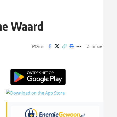
che Waard
2 min lezen
Delen