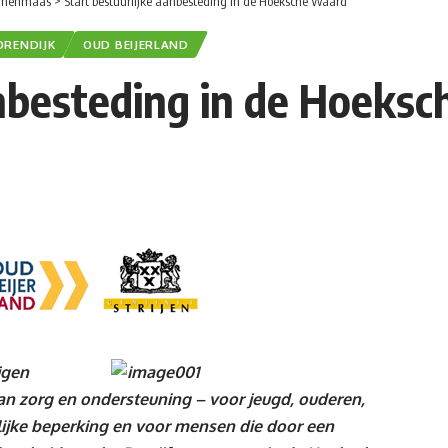
nnenmaas
>
Start bestuurlijke aanbesteding in de Hoeksche Waard
ORENDIJK
OUD BEIJERLAND
anbesteding in de Hoeks
jgen
n zorg en ondersteuning – voor jeugd, ouderen,
ijke beperking en voor mensen die door een