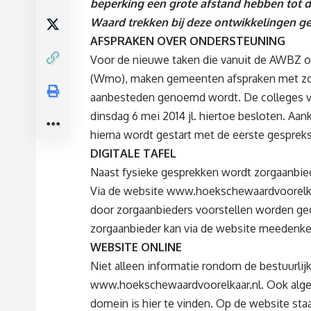
beperking een grote afstand hebben tot d
Waard trekken bij deze ontwikkelingen ge
AFSPRAKEN OVER ONDERSTEUNING
Voor de nieuwe taken die vanuit de AWBZ 
(Wmo), maken gemeenten afspraken met zorga
aanbesteden genoemd wordt. De colleges 
dinsdag 6 mei 2014 jl. hiertoe besloten. Aan
hierna wordt gestart met de eerste gesprek
DIGITALE TAFEL
Naast fysieke gesprekken wordt zorgaanbied
Via de website www.hoekschewaardvoorelkaa
door zorgaanbieders voorstellen worden ge
zorgaanbieder kan via de website meedenk
WEBSITE ONLINE
Niet alleen informatie rondom de bestuurlij
www.hoekschewaardvoorelkaar.nl
. Ook alg
domein is hier te vinden. Op de website sta