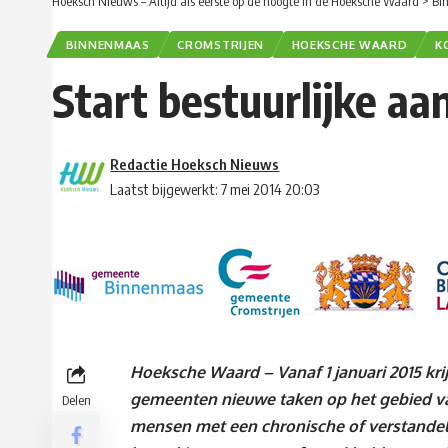
Hoeksch Nieuws – Altijd als eerste op de hoogte in de Hoeksche Waard
>
Bi
BINNENMAAS
CROMSTRIJEN
HOEKSCHE WAARD
K
Start bestuurlijke a
Redactie Hoeksch Nieuws
Laatst bijgewerkt: 7 mei 2014 20:03
Hoeksche Waard – Vanaf 1 januari 2015 kri
gemeenten nieuwe taken op het gebied va
Delen
mensen met een chronische of verstandel