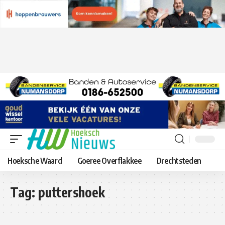
Hoeksche Waard
Goeree Overflakkee
Drechtsteden
Tag:
puttershoek