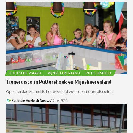
HOEKSCHE WAARD
MIJNSHEERENLAND
PUTTERSHOEK
Tienerdisco in Puttershoek en Mijnsheerenland
Op zaterdag 24 mei is het weer tijd voor een tienerdisco in…
Redactie Hoeksch Nieuws
13 mei 2014