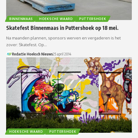
BINNENMAAS
HOEKSCHE WAARD
PUTTERSHOEK
Skatefest Binnenmaas in Puttershoek op 18 mei.
Na maanden plannen, sponsors werven en vergaderen is het
zover: Skatefest. Op…
Redactie Hoeksch Nieuws
25 april 2014
HOEKSCHE WAARD
PUTTERSHOEK