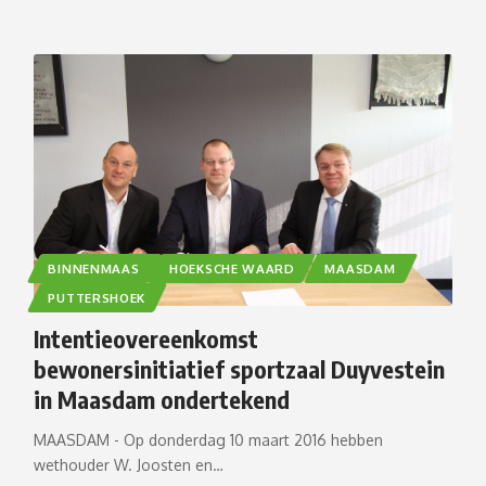
BINNENMAAS
HOEKSCHE WAARD
MAASDAM
PUTTERSHOEK
Intentieovereenkomst
bewonersinitiatief sportzaal Duyvestein
in Maasdam ondertekend
MAASDAM - Op donderdag 10 maart 2016 hebben
wethouder W. Joosten en…