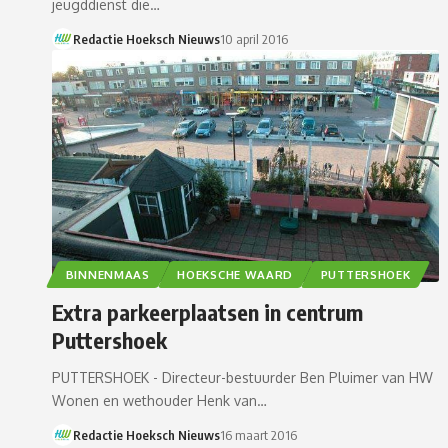
jeugddienst die…
Redactie Hoeksch Nieuws
10 april 2016
BINNENMAAS
HOEKSCHE WAARD
PUTTERSHOEK
Extra parkeerplaatsen in centrum
Puttershoek
PUTTERSHOEK - Directeur-bestuurder Ben Pluimer van HW
Wonen en wethouder Henk van…
Redactie Hoeksch Nieuws
16 maart 2016