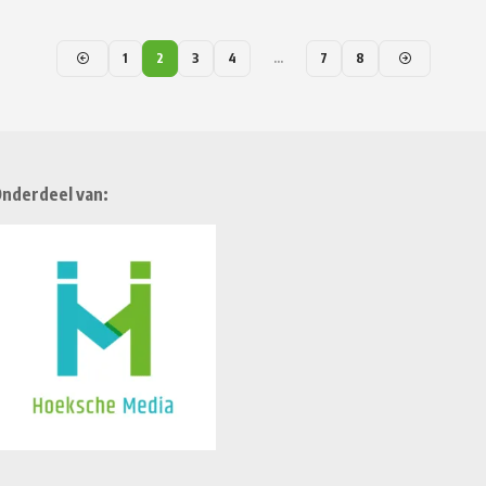
1
2
3
4
…
7
8
nderdeel van: