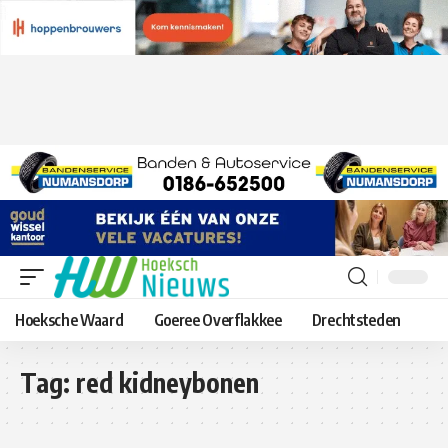
Hoeksche Waard
Goeree Overflakkee
Drechtsteden
Tag:
red kidneybonen