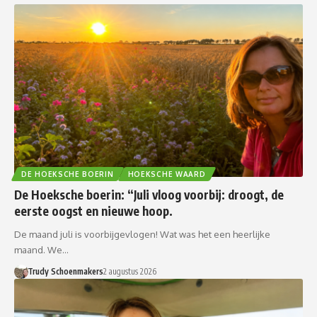
DE HOEKSCHE BOERIN
HOEKSCHE WAARD
De Hoeksche boerin: “Juli vloog voorbij: droogt, de
eerste oogst en nieuwe hoop.
De maand juli is voorbijgevlogen! Wat was het een heerlijke
maand. We…
Trudy Schoenmakers
2 augustus 2026