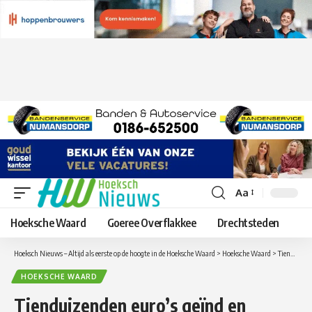
Aa
Lettergrootte
aanpassen
Hoeksche Waard
Goeree Overflakkee
Drechtsteden
Hoeksch Nieuws – Altijd als eerste op de hoogte in de Hoeksche Waard
>
Hoeksche Waard
>
Tienduizenden euro’s geïnd en voertuigen in beslag genomen bij grote verkeerscontrole in Numansdorp
HOEKSCHE WAARD
Tienduizenden euro’s geïnd en