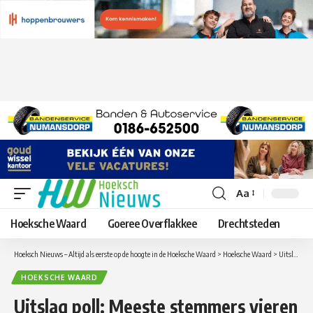
Aa
Lettergrootte
aanpassen
Hoeksche Waard
Goeree Overflakkee
Drechtsteden
Hoeksch Nieuws – Altijd als eerste op de hoogte in de Hoeksche Waard
>
Hoeksche Waard
>
Uitslag poll: Meeste stemmers vieren Koningsdag in de Hoeksche Waard en niet in Dordrecht
HOEKSCHE WAARD
Uitslag poll: Meeste stemmers vieren