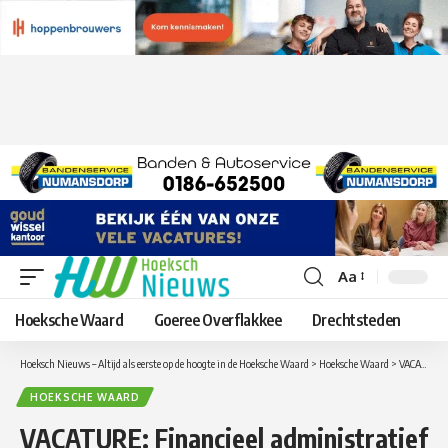
Aa
Lettergrootte
aanpassen
Hoeksche Waard
Goeree Overflakkee
Drechtsteden
Hoeksch Nieuws – Altijd als eerste op de hoogte in de Hoeksche Waard
>
Hoeksche Waard
>
VACATURE: Financieel administratief medewerker (32 – 40 uur)
HOEKSCHE WAARD
VACATURE: Financieel administratief