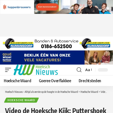
Aa
Lettergrootte
aanpassen
Hoeksche Waard
Goeree Overflakkee
Drechtsteden
Hoeksch Nieuws – Altijd als eerste op de hoogte in de Hoeksche Waard
>
Hoeksche Waard
>
Video de Hoeksche Kijk: Puttershoek Schoon ruimt op ter gelegenheid van de World Cleanup Day!
HOEKSCHE WAARD
Video de Hoeksche Kijk: Puttershoek