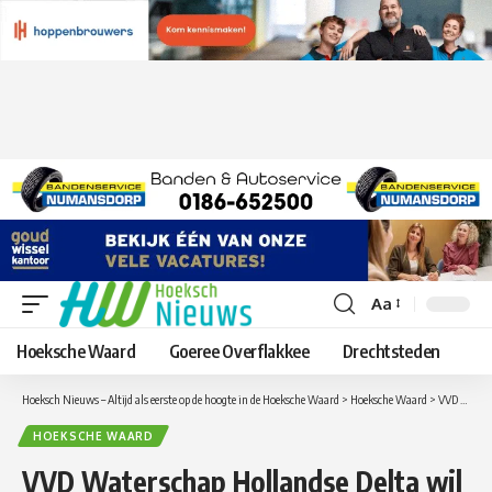
Aa
Lettergrootte
aanpassen
Hoeksche Waard
Goeree Overflakkee
Drechtsteden
Hoeksch Nieuws – Altijd als eerste op de hoogte in de Hoeksche Waard
>
Hoeksche Waard
>
VVD Waterschap Hollandse Delta wil graag met u in gesprek
HOEKSCHE WAARD
VVD Waterschap Hollandse Delta wil