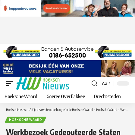
Aa
Lettergrootte
aanpassen
Hoeksche Waard
Goeree Overflakkee
Drechtsteden
Hoeksch Nieuws – Altijd als eerste op de hoogte in de Hoeksche Waard
>
Hoeksche Waard
>
Werkbezoek Gedeputeerde Staten aan Hoeksche Waard
HOEKSCHE WAARD
Werkbezoek Gedeputeerde Staten