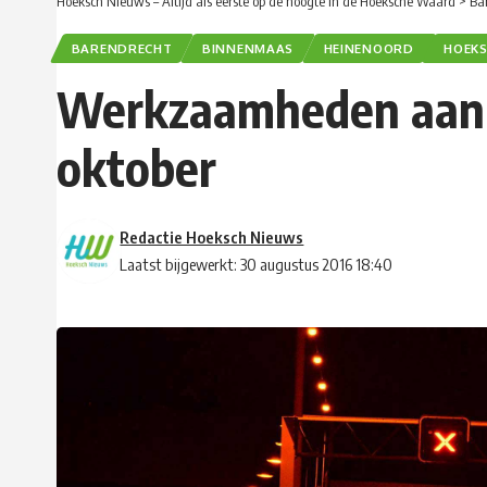
Hoeksch Nieuws – Altijd als eerste op de hoogte in de Hoeksche Waard
>
Ba
BARENDRECHT
BINNENMAAS
HEINENOORD
HOEK
Werkzaamheden aan d
oktober
Redactie Hoeksch Nieuws
Laatst bijgewerkt: 30 augustus 2016 18:40