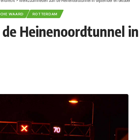
rendrecht
>
Werkzaamheden aan de Heinenoordtunnel in september en oktober
SCHE WAARD
ROTTERDAM
e Heinenoordtunnel in