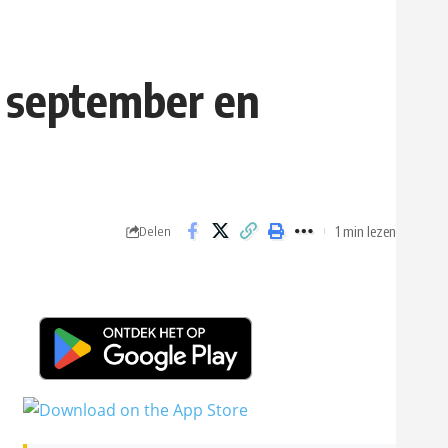
 september en
1 min lezen
Delen