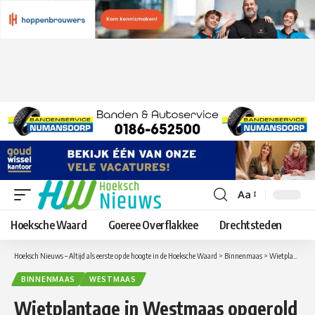
Aa
Lettergrootte
aanpassen
Hoeksche Waard
Goeree Overflakkee
Drechtsteden
Hoeksch Nieuws – Altijd als eerste op de hoogte in de Hoeksche Waard
>
Binnenmaas
>
Wietplantage in Westmaas opgerold
BINNENMAAS
WESTMAAS
Wietplantage in Westmaas opgerold